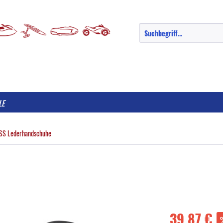
LE
SS Lederhandschuhe
39,87 €