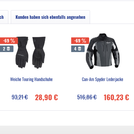
ch
Kunden haben sich ebenfalls angesehen
-69
-69
2
4
Weiche Touring Handschuhe
Can-Am Spyder Lederjacke
28,90 €
160,23 €
93,21 €
516,86 €