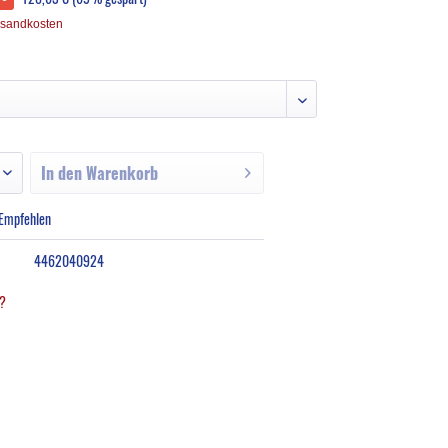
rsandkosten
In den
Warenkorb
Empfehlen
4462040924
l?