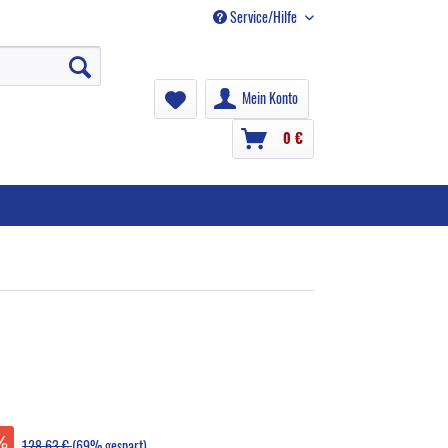
Service/Hilfe
Mein Konto
0 €
128,63 €
(69% gespart)