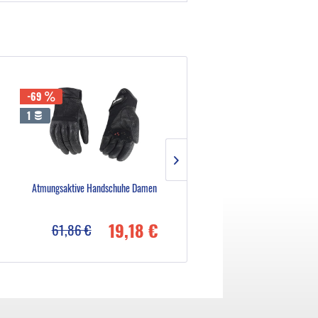
-69
-69
1
6
Atmungsaktive Handschuhe Damen
Klassische Lederhandschuhe
19,18 €
29,51
61,86 €
95,20 €