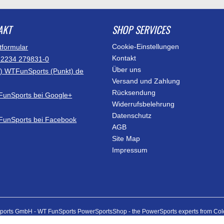
AKT
SHOP SERVICES
Cookie-Einstellungen
tformular
Kontakt
)2234 279831-0
Über uns
at) WTFunSports (Punkt) de
Versand und Zahlung
Rücksendung
Widerrufsbelehrung
Datenschutz
AGB
Site Map
Impressum
ports GmbH - WT FunSports PowerSportsShop - the PowerSports experts from Co