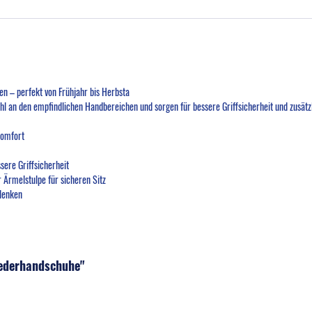
en – perfekt von Frühjahr bis Herbsta
hl an den empfindlichen Handbereichen und sorgen für bessere Griffsicherheit und zusätz
komfort
sere Griffsicherheit
 Ärmelstulpe für sicheren Sitz
elenken
Lederhandschuhe"