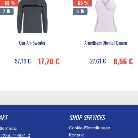
-69
-69
7
6
Can-Am Sweater
Ärmelloses Oberteil Damen
17,70 €
8,56 €
57,10 €
27,61 €
AKT
SHOP SERVICES
Cookie-Einstellungen
tformular
Kontakt
)2234 279831-0