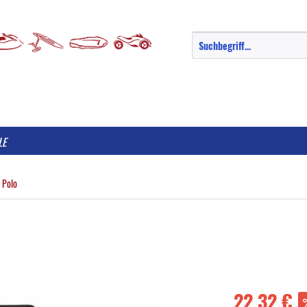
LE
 Polo
22,32 €