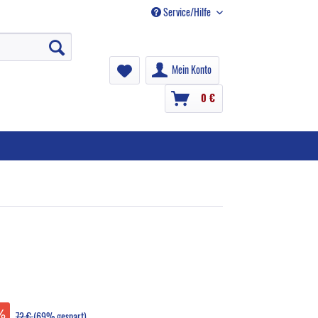
Service/Hilfe
Mein Konto
0 €
72 €
(69% gespart)