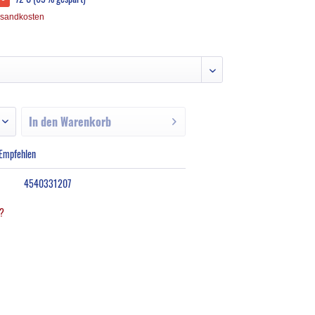
rsandkosten
In den
Warenkorb
Empfehlen
4540331207
l?