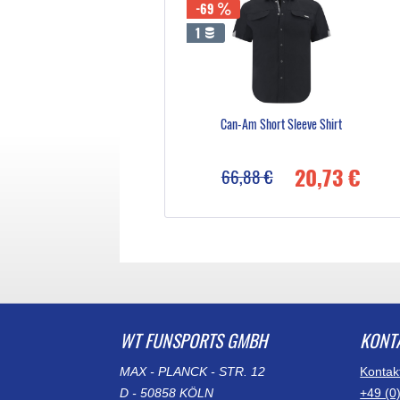
-69
1
Can-Am Short Sleeve Shirt
20,73 €
66,88 €
WT FUNSPORTS GMBH
KONT
MAX - PLANCK - STR. 12
Kontak
D - 50858 KÖLN
+49 (0