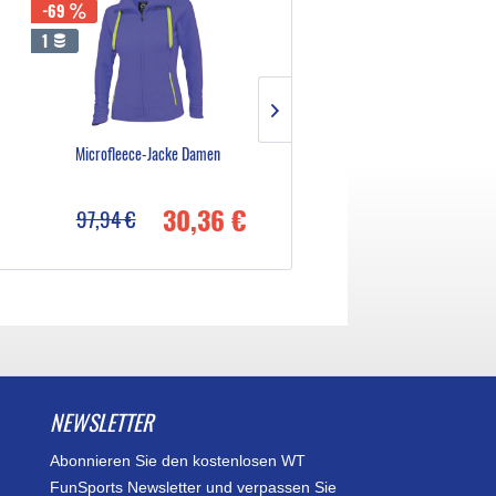
-69
-69
1
8
Microfleece-Jacke Damen
Original Can-Am T-Shirt Dame
30,36 €
12,29
97,94 €
39,64 €
NEWSLETTER
Abonnieren Sie den kostenlosen WT
FunSports Newsletter und verpassen Sie