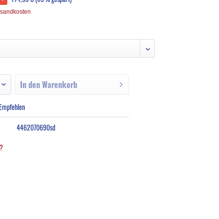
rsandkosten
In den
Warenkorb
Empfehlen
4462070690sd
l?