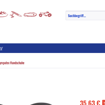
LE
ympatex Handschuhe
35,63 €