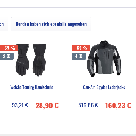
ch
Kunden haben sich ebenfalls angesehen
-69
-69
2
4
Weiche Touring Handschuhe
Can-Am Spyder Lederjacke
28,90 €
160,23 €
93,21 €
516,86 €