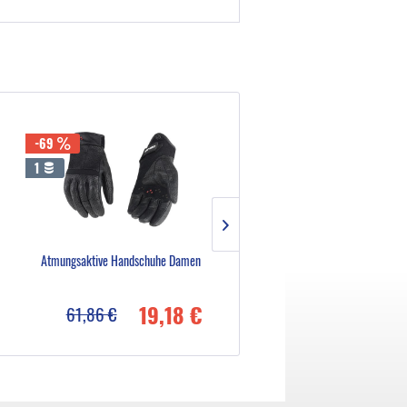
-69
-69
1
6
Atmungsaktive Handschuhe Damen
Klassische Lederhandschuhe
19,18 €
29,51
61,86 €
95,20 €