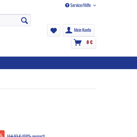
Service/Hilfe
Mein Konto
0 €
114,93 €
(69% gespart)