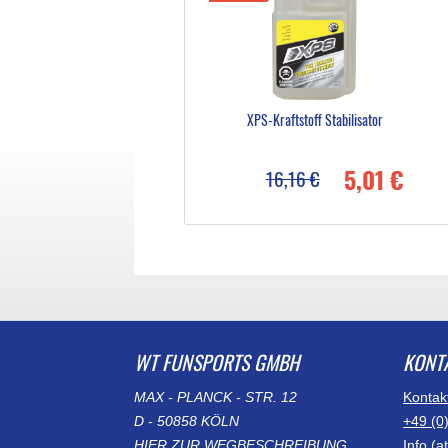
XPS-Kraftstoff Stabilisator
5,01 €
16,16 €
WT FUNSPORTS GMBH
KONT
MAX - PLANCK - STR. 12
Kontak
D - 50858 KÖLN
+49 (0
HIER ZUR WEGBESCHREIBUNG
Info (