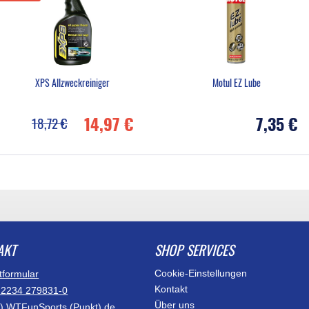
XPS Allzweckreiniger
Motul EZ Lube
14,97 €
7,35 €
18,72 €
AKT
SHOP SERVICES
Cookie-Einstellungen
tformular
Kontakt
)2234 279831-0
Über uns
at) WTFunSports (Punkt) de