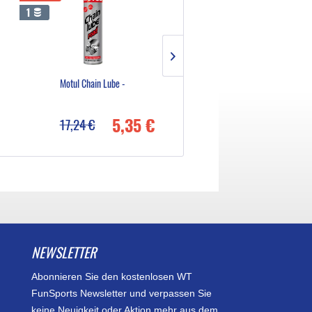
1
Motul Chain Lube -
Motul E9 Wash & Wax Spray
5,35 €
12,57
17,24 €
15,71 €
NEWSLETTER
Abonnieren Sie den kostenlosen WT
FunSports Newsletter und verpassen Sie
keine Neuigkeit oder Aktion mehr aus dem