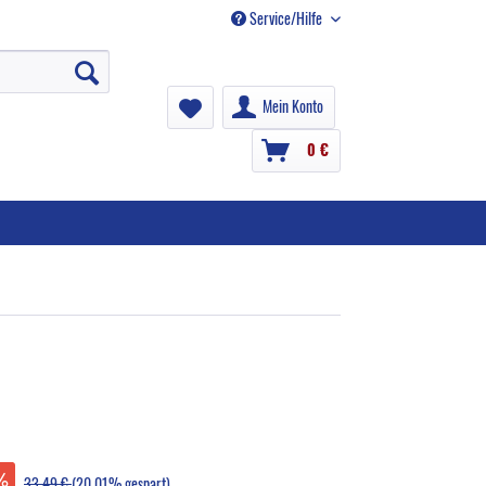
Service/Hilfe
Mein Konto
0 €
33,49 €
(20,01% gespart)