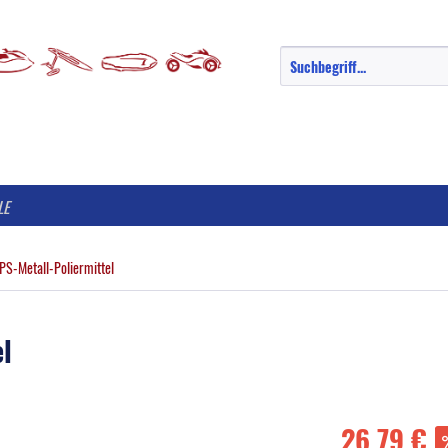
LE
PS-Metall-Poliermittel
el
26,79 €