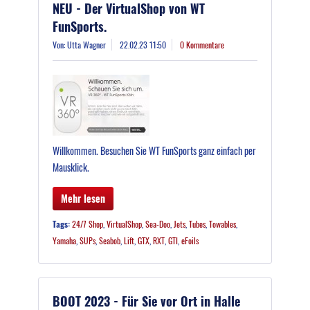
NEU - Der VirtualShop von WT
FunSports.
Von: Utta Wagner
22.02.23 11:50
0 Kommentare
Willkommen. Besuchen Sie WT FunSports ganz einfach per
Mausklick.
Mehr lesen
Tags:
24/7 Shop
,
VirtualShop
,
Sea-Doo
,
Jets
,
Tubes
,
Towables
,
Yamaha
,
SUPs
,
Seabob
,
Lift
,
GTX
,
RXT
,
GTI
,
eFoils
BOOT 2023 - Für Sie vor Ort in Halle