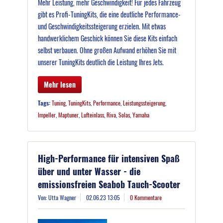
Mehr Leistung, mehr Geschwindigkeit! Für jedes Fahrzeug
gibt es Profi-TuningKits, die eine deutliche Performance-
und Geschwindigkeitssteigerung erzielen. Mit etwas
handwerklichem Geschick können Sie diese Kits einfach
selbst verbauen. Ohne großen Aufwand erhöhen Sie mit
unserer TuningKits deutlich die Leistung Ihres Jets.
Mehr lesen
Tags:
Tuning
,
TuningKits
,
Performance
,
Leistungssteigerung
,
Impeller
,
Maptuner
,
Lufteinlass
,
Riva
,
Solas
,
Yamaha
High-Performance für intensiven Spaß
über und unter Wasser - die
emissionsfreien Seabob Tauch-Scooter
Von: Utta Wagner
02.06.23 13:05
0 Kommentare