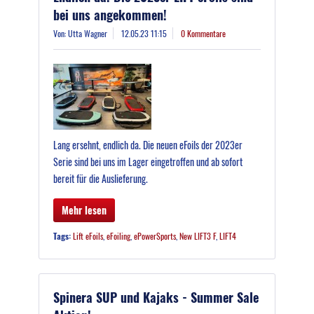
bei uns angekommen!
Von: Utta Wagner
12.05.23 11:15
0 Kommentare
Lang ersehnt, endlich da. Die neuen eFoils der 2023er
Serie sind bei uns im Lager eingetroffen und ab sofort
bereit für die Auslieferung.
Mehr lesen
Tags:
Lift eFoils
,
eFoiling
,
ePowerSports
,
New LIFT3 F
,
LIFT4
Spinera SUP und Kajaks - Summer Sale