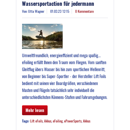
Wassersportaction für jedermann
Von: Utta Wagner
01.03.23 12:15
0 Kommentare
Umweltfreundlich, energieeffizient und mega spaßig...
eFoiling erfüllt Ihnen den Traum vom Fliegen. Vom sanften
Gleitflug übers Wasser bis hin zum sportlichen Wellenritt,
von Beginner bis Super-Sportler - der Hersteller Lift Foils
bedient mit seinen vier Boardgrößen, verschiedenen
Masten und Flügeln tatsächlich sehr individuell die
unterschiedlichsten Könnens-Stufen und Fahrumgebungen.
Mehr lesen
Tags:
Lift eFoils
,
Akkus
,
eFoiling
,
ePowerSports
,
Akkus