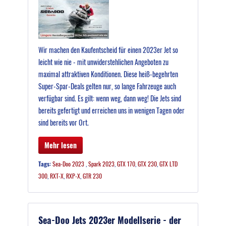
Wir machen den Kaufentscheid für einen 2023er Jet so
leicht wie nie - mit unwiderstehlichen Angeboten zu
maximal attraktiven Konditionen. Diese heiß-begehrten
Super-Spar-Deals gelten nur, so lange Fahrzeuge auch
verfügbar sind. Es gilt: wenn weg, dann weg! Die Jets sind
bereits gefertigt und erreichen uns in wenigen Tagen oder
sind bereits vor Ort.
Mehr lesen
Tags:
Sea-Doo 2023
,
Spark 2023
,
GTX 170
,
GTX 230
,
GTX LTD
300
,
RXT-X
,
RXP-X
,
GTR 230
Sea-Doo Jets 2023er Modellserie - der