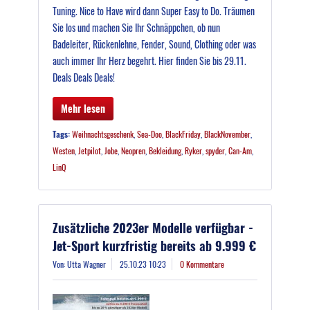
Tuning. Nice to Have wird dann Super Easy to Do. Träumen
Sie los und machen Sie Ihr Schnäppchen, ob nun
Badeleiter, Rückenlehne, Fender, Sound, Clothing oder was
auch immer Ihr Herz begehrt. Hier finden Sie bis 29.11.
Deals Deals Deals!
Mehr lesen
Tags:
Weihnachtsgeschenk
,
Sea-Doo
,
BlackFriday
,
BlackNovember
,
Westen
,
Jetpilot
,
Jobe
,
Neopren
,
Bekleidung
,
Ryker
,
spyder
,
Can-Am
,
LinQ
Zusätzliche 2023er Modelle verfügbar -
Jet-Sport kurzfristig bereits ab 9.999 €
Von: Utta Wagner
25.10.23 10:23
0 Kommentare