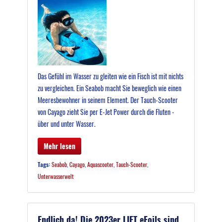
Das Gefühl im Wasser zu gleiten wie ein Fisch ist mit nichts
zu vergleichen. Ein Seabob macht Sie beweglich wie einen
Meeresbewohner in seinem Element. Der Tauch-Scooter
von Cayago zieht Sie per E-Jet Power durch die Fluten -
über und unter Wasser.
Mehr lesen
Tags:
Seabob
,
Cayago
,
Aquascooter
,
Tauch-Scooter
,
Unterwasserwelt
Endlich da! Die 2023er LIFT eFoils sind