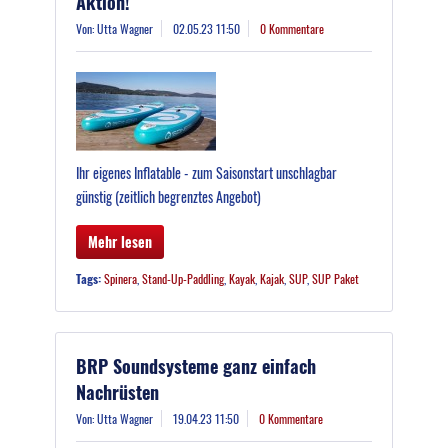
Aktion!
Von: Utta Wagner
02.05.23 11:50
0 Kommentare
Ihr eigenes Inflatable - zum Saisonstart unschlagbar
günstig (zeitlich begrenztes Angebot)
Mehr lesen
Tags:
Spinera
,
Stand-Up-Paddling
,
Kayak
,
Kajak
,
SUP
,
SUP Paket
BRP Soundsysteme ganz einfach
Nachrüsten
Von: Utta Wagner
19.04.23 11:50
0 Kommentare