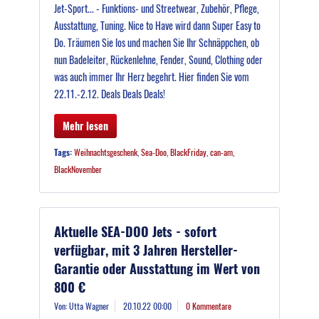
Jet-Sport... - Funktions- und Streetwear, Zubehör, Pflege,
Ausstattung, Tuning. Nice to Have wird dann Super Easy to
Do. Träumen Sie los und machen Sie Ihr Schnäppchen, ob
nun Badeleiter, Rückenlehne, Fender, Sound, Clothing oder
was auch immer Ihr Herz begehrt. Hier finden Sie vom
22.11.-2.12. Deals Deals Deals!
Mehr lesen
Tags:
Weihnachtsgeschenk
,
Sea-Doo
,
BlackFriday
,
can-am
,
BlackNovember
Aktuelle SEA-DOO Jets - sofort
verfügbar, mit 3 Jahren Hersteller-
Garantie oder Ausstattung im Wert von
800 €
Von: Utta Wagner
20.10.22 00:00
0 Kommentare