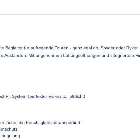
kte Begleiter für aufregende Touren - ganz egal ob, Spyder oder Ryke
hre Ausfahrten. Mit angenehmen Lüftungsöffnungen und integriertem Pinl
ct Fit System (perfekter Visiersitz, luftdicht)
berfläche, die Feuchtigkeit abtransportiert
nnschutz
triegelung