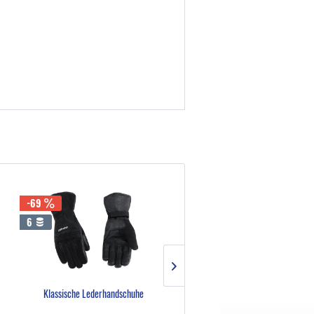
-69
-69
6
1
Klassische Lederhandschuhe
ST-2-Retro-Halbschalenhelm