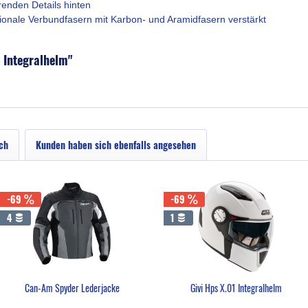
ierenden Details hinten
ionale Verbundfasern mit Karbon- und Aramidfasern verstärkt
 Integralhelm"
ch
Kunden haben sich ebenfalls angesehen
-69
-69
4
1
Can-Am Spyder Lederjacke
Givi Hps X.01 Integralhelm