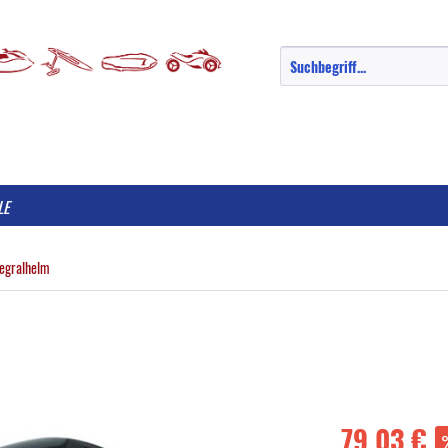
LE
tegralhelm
79,03 €