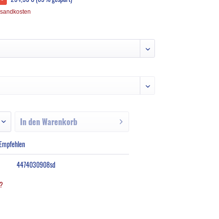
rsandkosten
In den
Warenkorb
Empfehlen
4474030908sd
l?