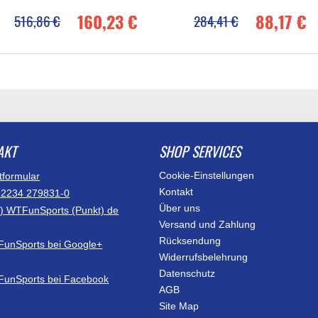
160,23 €
88,17 €
516,86 €
284,41 €
AKT
SHOP SERVICES
Cookie-Einstellungen
tformular
Kontakt
)2234 279831-0
Über uns
at) WTFunSports (Punkt) de
Versand und Zahlung
Rücksendung
Widerrufsbelehrung
Datenschutz
AGB
Site Map