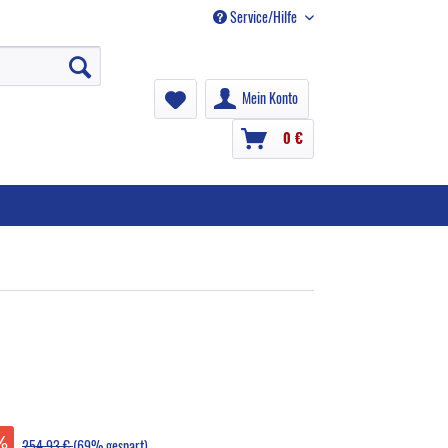
Service/Hilfe
Mein Konto
0 €
254,93 €
(69% gespart)