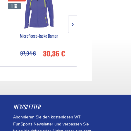
1
8
Microfleece-Jacke Damen
Original Can-Am T-Shirt Dame
30,36 €
12,29
97,94 €
39,64 €
NEWSLETTER
Abonnieren Sie den kostenlosen WT
FunSports Newsletter und verpassen Sie