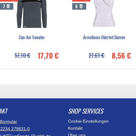
7
6
Can-Am Sweater
Ärmelloses Oberteil Damen
17,70 €
8,56 €
57,10 €
27,61 €
AKT
SHOP SERVICES
Cookie-Einstellungen
tformular
Kontakt
)2234 279831-0
Über uns