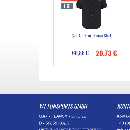
1
Can-Am Short Sleeve Shirt
20,73 €
66,88 €
WT FUNSPORTS GMBH
KONT
MAX - PLANCK - STR. 12
Kontak
D - 50858 KÖLN
+49 (0