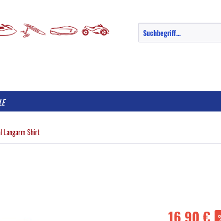
LE
al Langarm Shirt
16,90 €