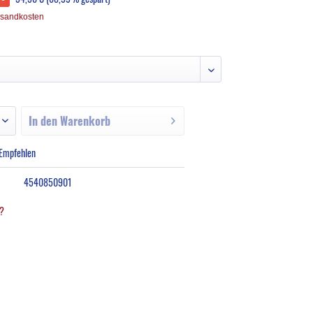
rsandkosten
In den
Warenkorb
Empfehlen
4540850901
l?