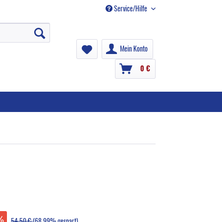
Service/Hilfe
Mein Konto
0 €
54,50 €
(68,99% gespart)