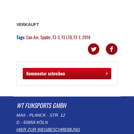
VERKAUFT
Tags:
Can-Am
,
Spyder
,
F3-S
,
F3 LTD
,
F3-T
,
2018
Kommentar schreiben
WT FUNSPORTS GMBH
MAX - PLANCK - STR. 12
D - 50858 KÖLN
HIER ZUR WEGBESCHREIBUNG