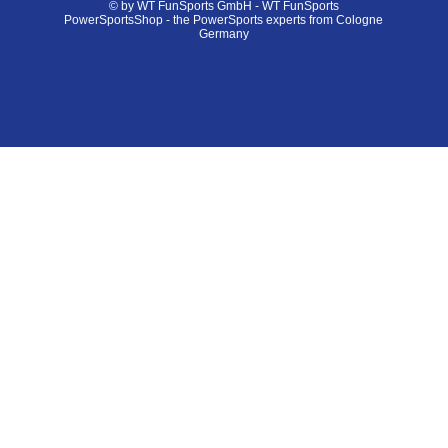
© by WT FunSports GmbH - WT FunSports
PowerSportsShop - the PowerSports experts from Cologne
Germany