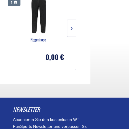
1
-69
6
Regenhose
Ärmelloses Oberteil Damen
0,00 €
8,56
27,61 €
NEWSLETTER
Abonnieren Sie den kostenlosen WT
FunSports Newsletter und verpassen Sie