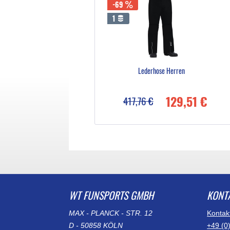
-69
1
Lederhose Herren
129,51 €
417,76 €
WT FUNSPORTS GMBH
KONT
MAX - PLANCK - STR. 12
Kontak
D - 50858 KÖLN
+49 (0