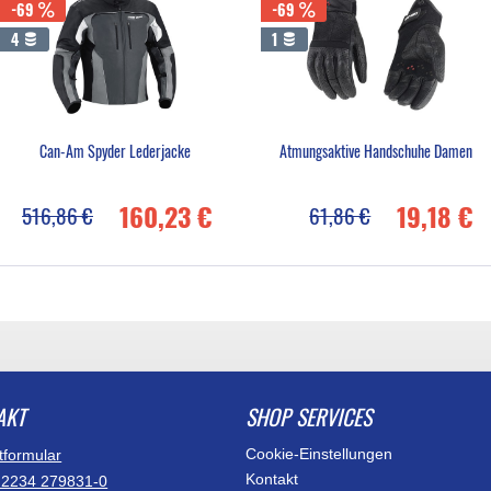
-69
-69
4
1
Can-Am Spyder Lederjacke
Atmungsaktive Handschuhe Damen
160,23 €
19,18 €
516,86 €
61,86 €
AKT
SHOP SERVICES
Cookie-Einstellungen
tformular
Kontakt
)2234 279831-0