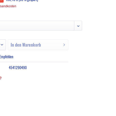
rsandkosten
In den
Warenkorb
Empfehlen
4541290490
l?