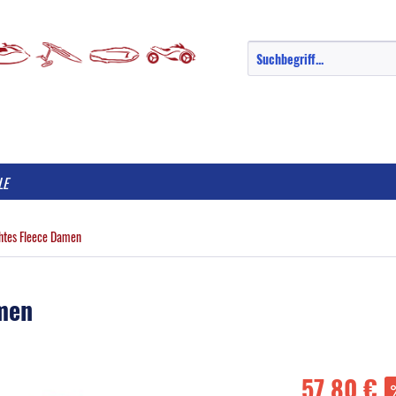
LE
htes Fleece Damen
men
57,80 €