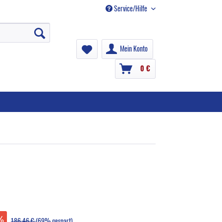
Service/Hilfe
Mein Konto
0 €
186,46 €
(69% gespart)