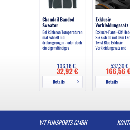
Chandail Banded
Exklusiv
Sweater
Verkleidungssatz
Lemon Twist
Bei kühleren Temperaturen
Exklusiv-Panel-Kit! Heb
mal schnell mal
Sie sich ab mit dem L
drübergezogen - oder doch
Twist Blue Exklusiv
ein eigenständiges
Verkleidungssatz und
Kleidungsstück? Diese
stehen Sie für Originalit
Zipper Jacke gibt beides
Innovative, einfache
her. Tolles Ding mit can-
Installation. Entwickelt
106,18 €
537,30 €
am Logo auf der Brust. Der
32,92 €
richtig zu passen und fe
166,56 
helle graue Stoff und die
zu sitzen. Ebenso haltba
reflektierenden Streifen...
wie...
Details
Details
WT FUNSPORTS GMBH
KONT