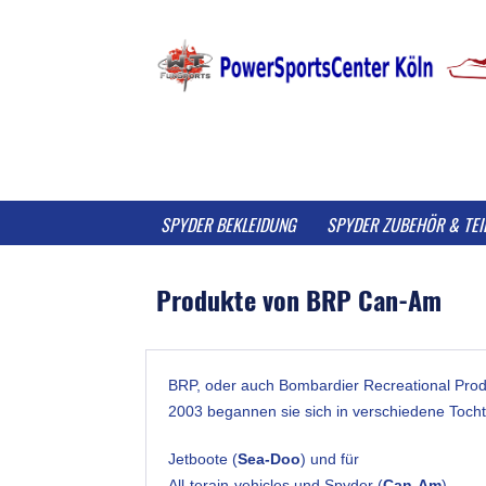
SPYDER BEKLEIDUNG
SPYDER ZUBEHÖR & TEI
Produkte von BRP Can-Am
BRP, oder auch Bombardier Recreational Prod
2003 begannen sie sich in verschiedene Tochte
Jetboote (
Sea-Doo
) und für
All-terain-vehicles und Spyder (
Can-Am
)